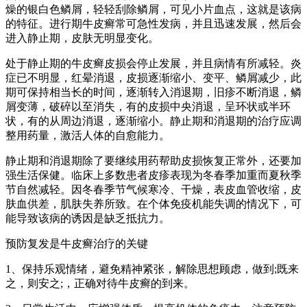
燥的银白色鳞屑，轻轻刮除鳞屑，可见小片血点，这就是该病
的特征。进行期牛皮癣常可急性发病，并且迅速发展，然后会
进入静止期，皮肤无明显变化。
处于静止期的牛皮癣皮损会停止发展，并且病情有所减轻。炎
症已不明显，红晕消退，皮损逐渐缩小、变平、鳞屑减少，此
期可保持相当长的时间，逐渐转入消退期，旧疹不断消退，鳞
屑变薄，破碎以至消失，有的皮损中央消退，呈环状或半环
状，有的从周边消退，逐渐缩小。静止期和消退期的治疗应调
整用药量，激活人体的自愈能力。
静止期和消退期除了要继续用药帮助皮损恢复正常外，还要加
强生活保健。临床上多数患者皮疹表现为冬春季加重而夏秋季
节自然减轻。因冬春季节气候寒冷、干燥，表皮血管收缩，皮
肤血供差，肌肤失养所致。在个体免疫机能失调的情况下，可
能导致该病的诱因是缺乏抵抗力。
预防复发是牛皮癣治疗的关键
1、保持乐观情绪，避免精神紧张，解除思想顾虑，做到;既来
之，则安之;，正确对待牛皮癣的到来。