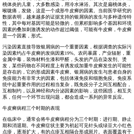
桃体炎的儿童，大多数感染，用冷水淋浴。其次是扁桃体炎，
喉咙痛，发烧，这是一个成形牛皮癣的因素。当前医学研究的
数据表明，越来越多的证据支持的银屑病的发生与多种遗传特
性，其中每对基因可能是轻微的，但累积影响多个基因和环境
因素的叠加刺激诱发的动作超过阈值，可能有牛皮癣，牛皮癣
是一个因素，形式。
污染因素直接导致银屑病的一个重要因素，根据调查的实际污
染因素约占牛皮癣的发病因素19%。农药暴露，产业辐射，重
金属中毒，装饰材料生漆和甲醛，头发的产品在染发剂、烫
发，某些药物在不同程度上有诱发或加重牛皮癣发生的可能性
是存在的，它的形成因素牛皮癣。银屑病的发生与患者自身的
免疫能力有非常大的因素，包括体液免疫和细胞免疫。免疫系
统中起重要作用的过程相当复杂，既免疫分子之间互相配合，
互相制约，以及神经和内分泌因素的影响，这些困惑，相互关
系，任何一个环节出现问题，都会造成一系列的异常反应。
牛皮癣病程三个时期的表现
在临床中，通常会将牛皮癣病程分为三个时期：进行期、静止
期和消退期。牛皮癣症状主要为初起可见针头或绿豆大小红色
点疹，逐渐扩大，有的点疹互相隔合形成斑片。表面覆盖有干