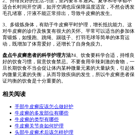
2、持维良好的生活习惯，室内要常常通风。夏季和冬季都不
适合长时间开空调，如开空调也应保障温度适宜，不然会诱发
毛孔堵塞，汗液不能正常排出，导致牛皮癣的发生。
3、多锻炼身体，有助于牛皮癣平时护理，增长抵抗能力。这
对牛皮癣的诊疗及恢复有很大的关怀。平常可以适当的参加体
育锻炼，如慢跑、跳绳、踢毯子、打羽毛球等简单的体育运
动，既增加了体育爱好，还增长了自身免疫力。
盘点牛皮癣患者的科学护理方法?
4、饮食要科学合适，持维良
好的饮食习惯，留意饮食禁忌。不要食用辛辣刺激的食物，一
旦长期饮食不当会促让体内某种微量元素的大量缺失，引起体
内微量元素的失衡，从而导致疾病的发生，所以牛皮癣患者保
证均衡的饮食是十分重要的。
相关阅读
手部牛皮癣应该怎么做好护
牛皮癣的多发部位有哪些
牛皮癣的类型有哪些
牛皮癣关节炎如何护理
头部牛皮癣术后该怎样护理