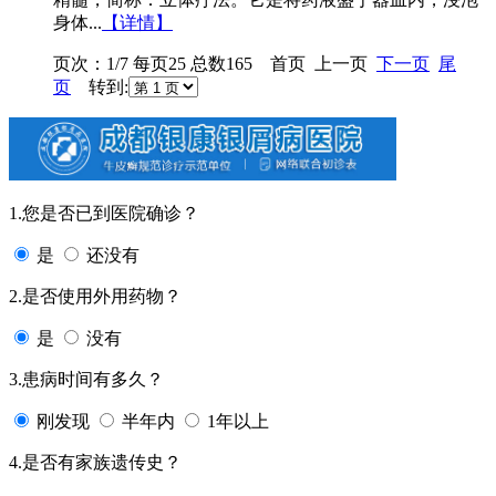
身体...
【详情】
页次：1/7 每页25 总数165 首页 上一页
下一页
尾
页
转到:
1.您是否已到医院确诊？
是
还没有
2.是否使用外用药物？
是
没有
3.患病时间有多久？
刚发现
半年内
1年以上
4.是否有家族遗传史？